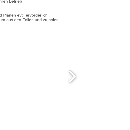
hren Betrieb
 Planen evtl. ervorderlich
um aus den Folien und zu holen
ffnungszeiten Ladenlokal:
o. - Fr. nach Absprache
Sa. nach Absprache