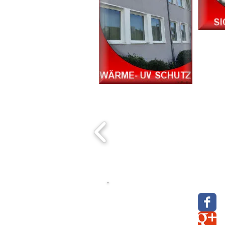
> Über uns
> Kontakt & Anfahrt
> AGB
>
Datenschutz