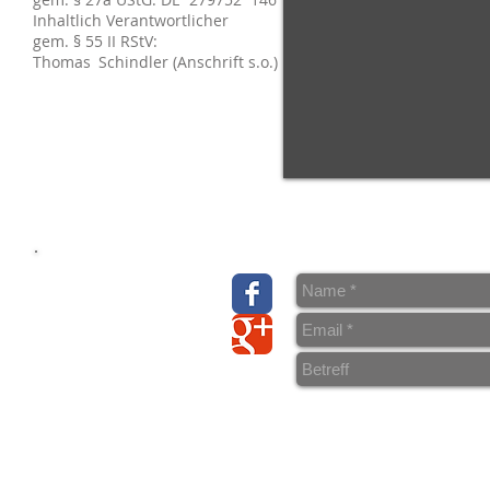
Inhaltlich Verantwortlicher
gem. § 55 II RStV:
Thomas
y
Schindler
(Anschrift s.o.)
> Über uns
> Kontakt & Anfahrt
> AGB
>
Datenschutz
> Wiederrufsrecht/
Musterwiederrufs- Formular
> Liefer- und Versandkosten
>
Impressum