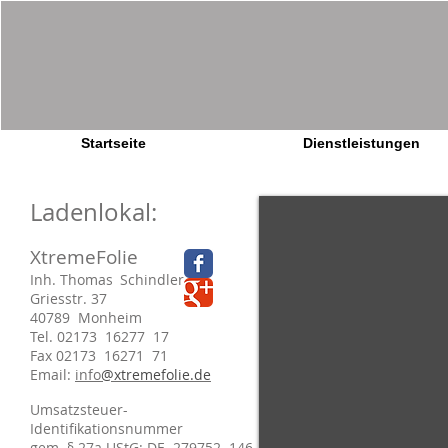
Startseite
Dienstleistungen
Ladenlokal:
XtremeFolie
Inh. Thomas
y
Schindler
Griesstr. 37
40789
9
Monheim
Tel. 02173
5
16277
9
17
Fax 02173
6
16271
0
71
Email:
info
@xtremefolie.de
Umsatzsteuer-
Identifikationsnummer
gem. § 27a UStG: DE
9
279752
0
146