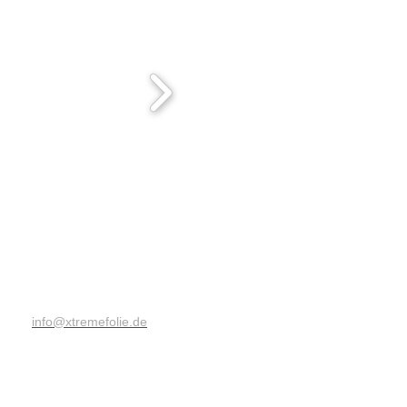
ffnungszeiten Ladenlokal:
o. - Fr. nach Absprache
Sa. nach Absprache
el.: 02173 1627717
ax: 02173 1627171
mail:
info@xtremefolie.de