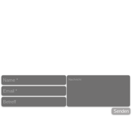
Ö
M
T
F
E
Senden