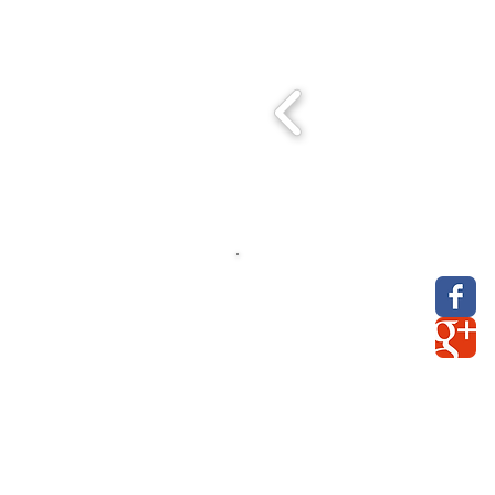
> Über uns
> Kontakt & Anfahrt
> AGB
>
Datenschutz
> Wiederrufsrecht/
Musterwiederrufs- Formular
> Liefer- und Versandkosten
>
Impressum