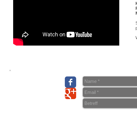
> Über uns
> Kontakt & Anfahrt
> AGB
>
Datenschutz
> Wiederrufsrecht/
Musterwiederrufs- Formular
> Liefer- und Versandkosten
>
Impressum