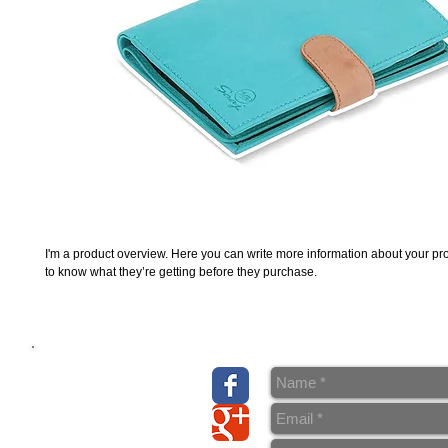
I'm a product overview. Here you can write more information about your prod
to know what they’re getting before they purchase.
> Über uns
> Kontakt & Anfahrt
> AGB
>
Datenschutz
> Wiederrufsrecht/