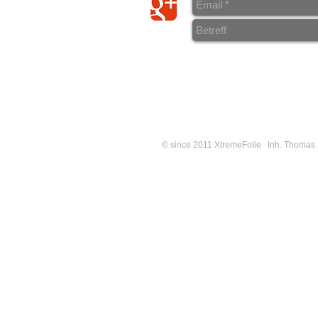
>
Datenschutz
> Wiederrufsrecht/
Musterwiederrufs- Formular
> Liefer- und Versandkosten
>
Impressum
© since 2011 XtremeFolie Inh. Thomas